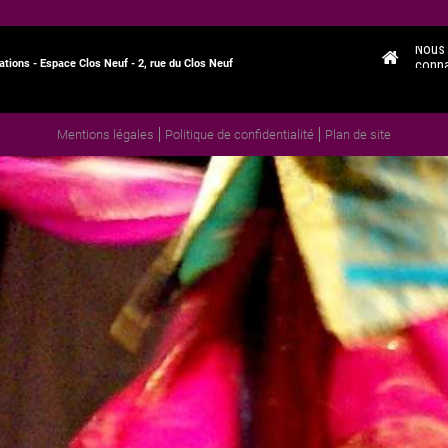
Aller
tions - Espace Clos Neuf - 2, rue du Clos Neuf
au
contenu
Aller
Mentions légales
Politique de confidentialité
Plan de site
au
contenu