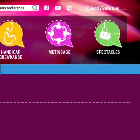
Aller
au
contenu
HANDICAP
MÉTISSAGE
SPECTACLES
CRÉA'DANSE