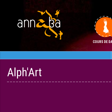
Aller
au
contenu
COURS DE D
Aller
Aller
au
au
contenu
contenu
Alph'Art