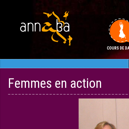
Aller
au
contenu
COURS DE D
Aller
Aller
au
au
contenu
contenu
Femmes en action