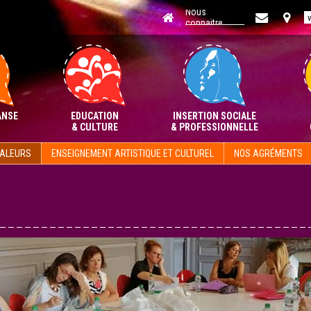
Aller
au
contenu
ANSE
EDUCATION
INSERTION SOCIALE
& CULTURE
& PROFESSIONNELLE
VALEURS
ENSEIGNEMENT ARTISTIQUE ET CULTUREL
NOS AGRÉMENTS