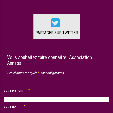
PARTAGER SUR TWITTER
Vous souhaitez faire connaitre l'Association
Annaba :
Les champs marqués
*
sont obligatoires
Champ
Votre prénom :
*
obligatoire
Champ
Votre nom :
*
obligatoire