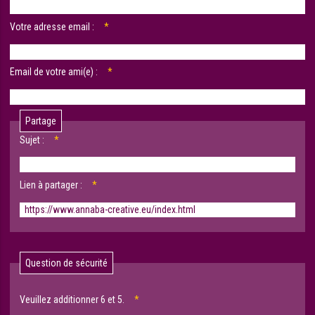
Champ
Votre adresse email :
*
obligatoire
Champ
Email de votre ami(e) :
*
obligatoire
Partage
Champ
Sujet :
*
obligatoire
Champ
Lien à partager :
*
obligatoire
Question de sécurité
Veuillez additionner 6 et 5.
*